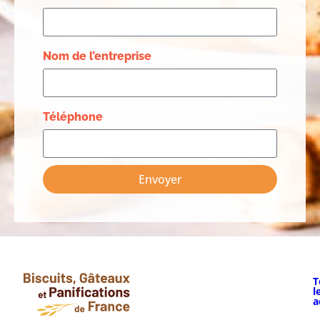
Nom de l’entreprise
Téléphone
Envoyer
T
l
a