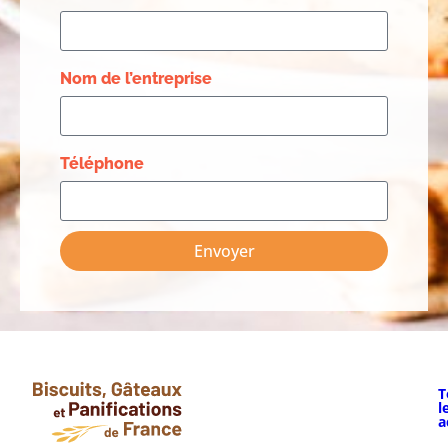
Nom de l’entreprise
Téléphone
Envoyer
T
l
a