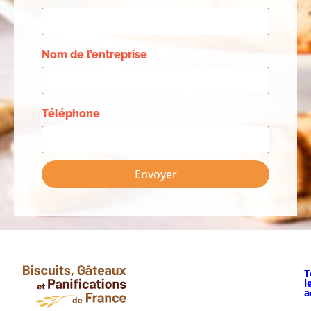
Nom de l’entreprise
Téléphone
Envoyer
T
l
a