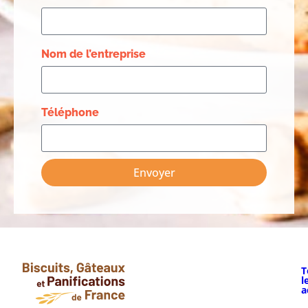
Nom de l’entreprise
Téléphone
Envoyer
T
l
a