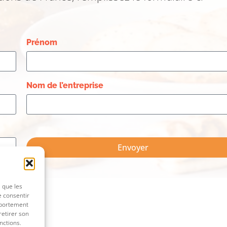
Prénom
Nom de l’entreprise
Envoyer
s que les
e consentir
mportement
retirer son
nctions.